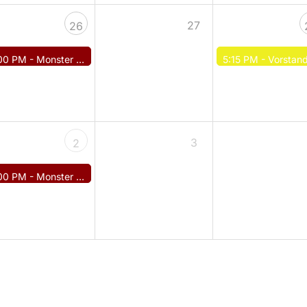
27
26
00 PM -
Monster DYP
5:15 PM -
Vorstandssitzun
3
2
00 PM -
Monster DYP