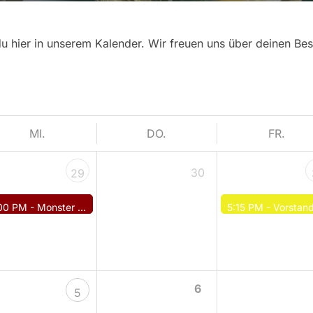
du hier in unserem Kalender. Wir freuen uns über deinen Be
MI.
DO.
FR.
30
29
00 PM -
Monster DYP
5:15 PM -
Vorstandssitzun
6
5