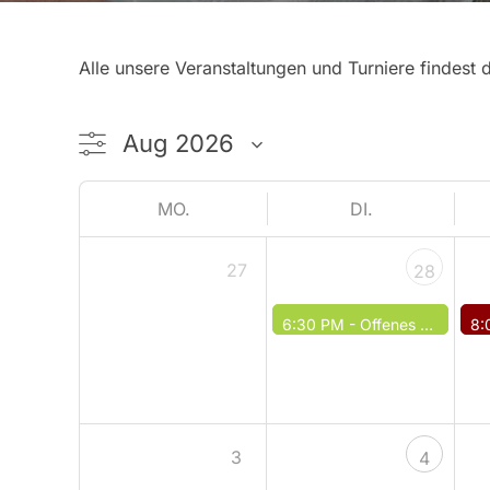
Alle unsere Veranstaltungen und Turniere findest 
MO.
DI.
27
28
6:30 PM -
Offenes Spiel / Offenes Training
8:
3
4