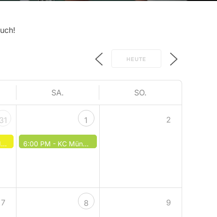
such!
HEUTE
SA.
SO.
2
31
1
g
6:00 PM -
KC München 3 - SC Augsburg 4
7
9
8