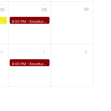
30
28
29
g
8:00 PM -
Einzelturnier
4
6
5
8:00 PM -
Einzelturnier