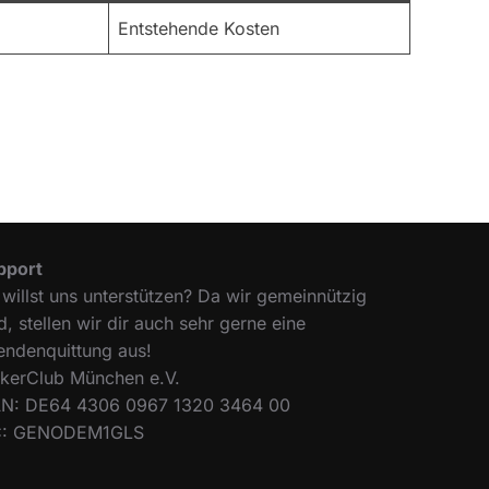
Entstehende Kosten
pport
willst uns unterstützen? Da wir gemeinnützig
d, stellen wir dir auch sehr gerne eine
endenquittung aus!
ckerClub München e.V.
AN: DE64 4306 0967 1320 3464 00
C: GENODEM1GLS