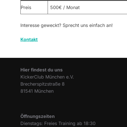
Preis
500€ / Monat
Interesse geweckt? Sprecht uns einfach an!
Kontakt
Hier findest du uns
KickerClub München e.V.
Brecherspitzstraße 8
81541 München
Öffnungszeiten
Dienstags: Freies Training ab 18:30