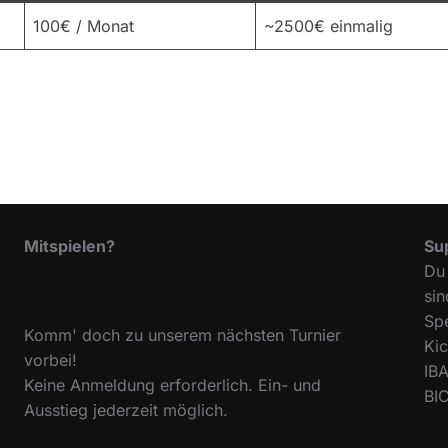
100€ / Monat
~2500€ einmalig
Mitspielen?
Su
Du 
sin
Sp
Komm' doch zu unserem nächsten Turnier
Ki
vorbei!
IB
Keine Anmeldung erforderlich. Ein- und
BI
Ausstieg jederzeit möglich.