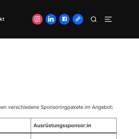
Suchen
kt
SEITENLE
nach:
haben verschiedene Sponsoringpakete im Angebot:
Ausrüstungssponsor:in