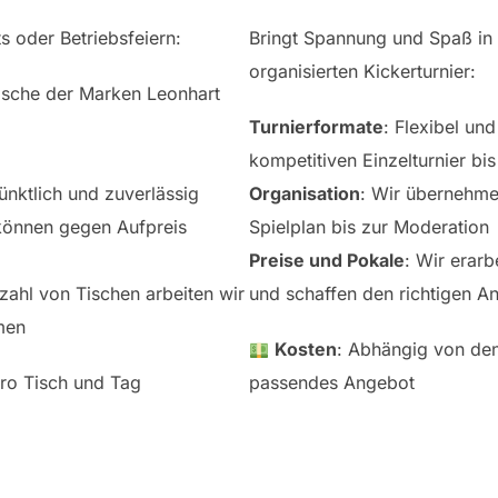
s oder Betriebsfeiern:
Bringt Spannung und Spaß in 
organisierten Kickerturnier:
Tische der Marken Leonhart
Turnierformate
: Flexibel un
kompetitiven Einzelturnier b
ünktlich und zuverlässig
Organisation
: Wir übernehme
e können gegen Aufpreis
Spielplan bis zur Moderation
Preise und Pokale
: Wir erar
nzahl von Tischen arbeiten wir
und schaffen den richtigen An
men
Kosten
: Abhängig von den
pro Tisch und Tag
passendes Angebot