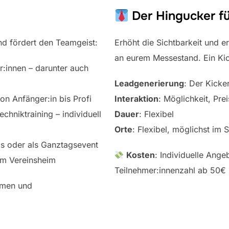
Der Hingucker f
und fördert den Teamgeist:
Erhöht die Sichtbarkeit und e
an eurem Messestand. Ein Kick
r:innen – darunter auch
Leadgenerierung
: Der Kicke
von Anfänger:in bis Profi
Interaktion
: Möglichkeit, Pre
chniktraining – individuell
Dauer
: Flexibel
Orte
: Flexibel, möglichst i
ags oder als Ganztagsevent
Kosten
: Individuelle Ang
rem Vereinsheim
Teilnehmer:innenzahl ab 50€
ahmen und