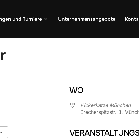
ngen und Turniere
Unternehmensangebote
Konta
r
WO
Kickerkatze München
Brecherspitzstr. 8, Münc
VERANSTALTUNGS