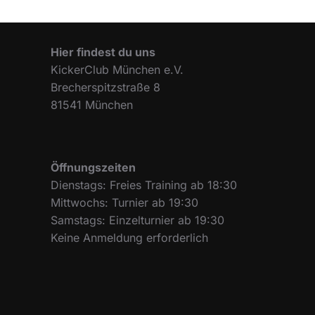
Hier findest du uns
KickerClub München e.V.
Brecherspitzstraße 8
81541 München
Öffnungszeiten
Dienstags: Freies Training ab 18:30
Mittwochs: Turnier ab 19:30
Samstags: Einzelturnier ab 19:30
Keine Anmeldung erforderlich