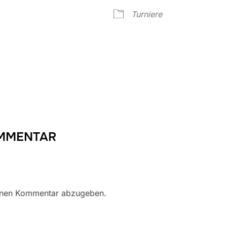
Google Kalender
iCalendar
Turniere
OMMENTAR
inen Kommentar abzugeben.