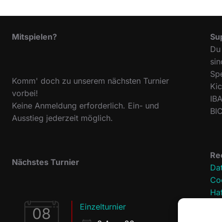
Mitspielen?
Su
Du 
sin
Sp
Komm' doch zu unserem nächsten Turnier
Ki
vorbei!
IB
Keine Anmeldung erforderlich. Ein- und
BI
Ausstieg jederzeit möglich.
Re
Nächstes Turnier
Da
Coo
Ha
Im
Einzelturnier
08