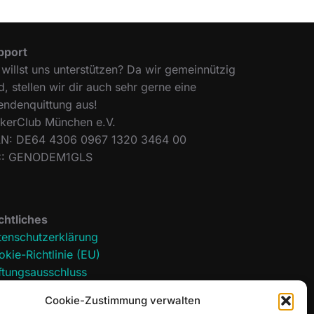
pport
willst uns unterstützen? Da wir gemeinnützig
d, stellen wir dir auch sehr gerne eine
endenquittung aus!
ckerClub München e.V.
AN: DE64 4306 0967 1320 3464 00
C: GENODEM1GLS
chtliches
tenschutzerklärung
kie-Richtlinie (EU)
ftungsausschluss
pressum
Cookie-Zustimmung verwalten