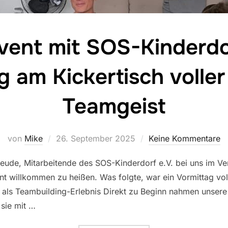
ent mit SOS-Kinderdor
g am Kickertisch voller
Teamgeist
Veröffentlicht
von
Mike
26. September 2025
Keine Kommentare
am
Freude, Mitarbeitende des SOS-Kinderdorf e.V. bei uns im V
 willkommen zu heißen. Was folgte, war ein Vormittag vol
 als Teambuilding-Erlebnis Direkt zu Beginn nahmen unsere
 sie mit …