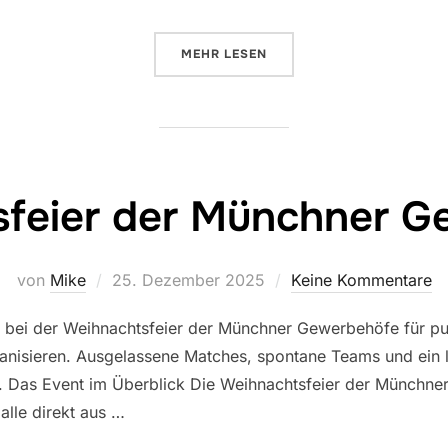
ÜBER „RACE TO 30! DAS TISCH
MEHR
LESEN
feier der Münchner G
Veröffentlicht
von
Mike
25. Dezember 2025
Keine Kommentare
am
gte bei der Weihnachtsfeier der Münchner Gewerbehöfe für p
anisieren. Ausgelassene Matches, spontane Teams und ein l
 Das Event im Überblick Die Weihnachtsfeier der Münchner 
 alle direkt aus …