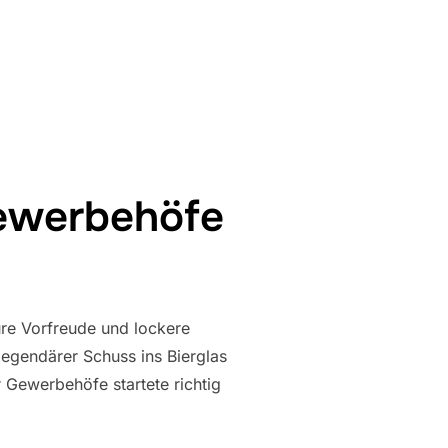
FUSSBALL-MANNSCHAFTSTURNIER IN MÜNCHEN AM 24. APRIL“
ewerbehöfe
ure Vorfreude und lockere
egendärer Schuss ins Bierglas
Gewerbehöfe startete richtig