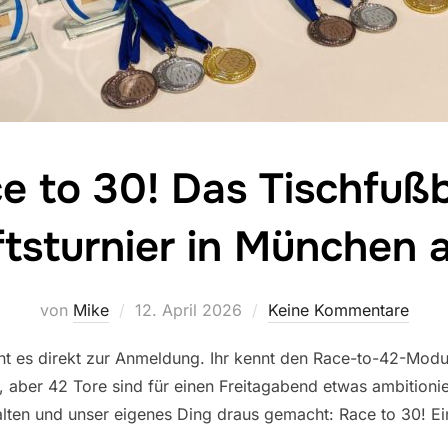
e to 30! Das Tischfußb
sturnier in München a
Veröffentlicht
von
Mike
12. April 2026
Keine Kommentare
am
t es direkt zur Anmeldung. Ihr kennt den Race-to-42-Modu
, aber 42 Tore sind für einen Freitagabend etwas ambitioni
alten und unser eigenes Ding draus gemacht: Race to 30! E