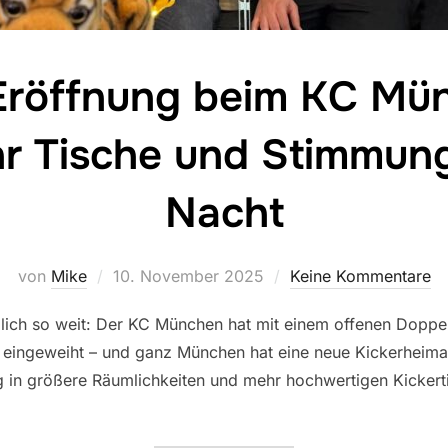
Eröffnung beim KC Mü
hr Tische und Stimmung 
Nacht
Veröffentlicht
von
Mike
10. November 2025
Keine Kommentare
am
ch so weit: Der KC München hat mit einem offenen Doppe
eingeweiht – und ganz München hat eine neue Kickerheima
in größere Räumlichkeiten und mehr hochwertigen Kickert