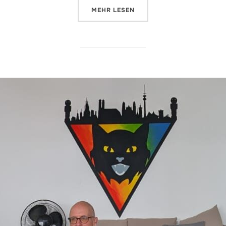
ÜBER „GRANDIOSE ERÖFFNUNG B
MEHR
LESEN