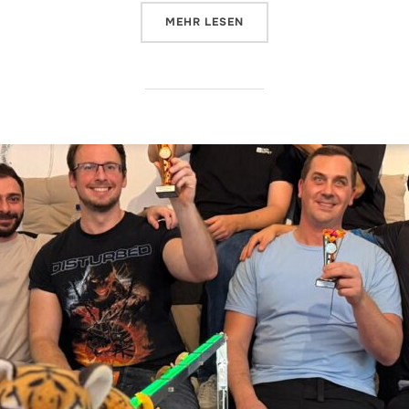
ÜBER „TRAININGSLAGER AM SPI
MEHR
LESEN