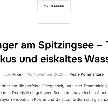
ÜBER „WEIHNACHTSFEIER DER 
MEHR
LESEN
ager am Spitzingsee – 
kus und eiskaltes Was
Veröffentlicht
von
Mike
14. November 2025
Keine Kommentare
am
ber bot die perfekte Gelegenheit, um unser Teamtraining 
ren. Der idyllisch gelegene See in den bayerischen Alpen g
Bayern – ideal, um Körper und Geist zu fordern und gleichz