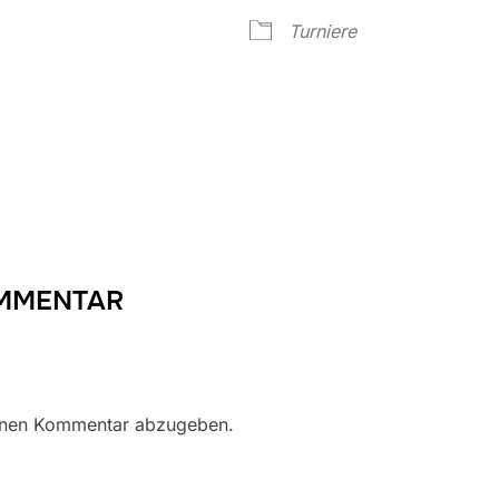
Google Kalender
iCalendar
Turniere
OMMENTAR
inen Kommentar abzugeben.