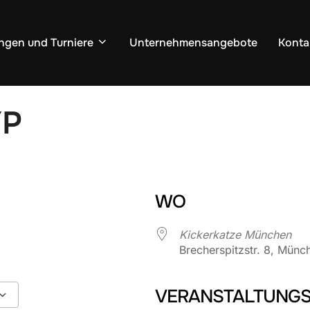
ngen und Turniere
Unternehmensangebote
Konta
YP
WO
Kickerkatze München
Brecherspitzstr. 8, Münc
VERANSTALTUNGS