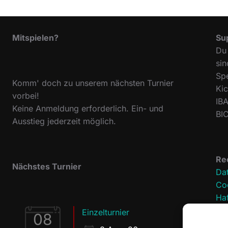
Mitspielen?
Su
Du 
sin
Sp
Komm' doch zu unserem nächsten Turnier
Ki
vorbei!
IB
Keine Anmeldung erforderlich. Ein- und
BI
Ausstieg jederzeit möglich.
Re
Nächstes Turnier
Da
Coo
Ha
Im
Einzelturnier
08