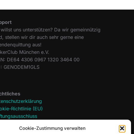
pport
willst uns unterstützen? Da wir gemeinnützig
d, stellen wir dir auch sehr gerne eine
endenquittung aus!
ckerClub München e.V.
AN: DE64 4306 0967 1320 3464 00
C: GENODEM1GLS
chtliches
tenschutzerklärung
kie-Richtlinie (EU)
ftungsausschluss
pressum
Cookie-Zustimmung verwalten