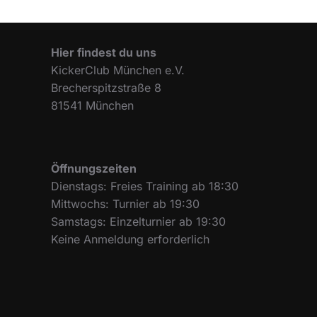
Hier findest du uns
KickerClub München e.V.
Brecherspitzstraße 8
81541 München
Öffnungszeiten
Dienstags: Freies Training ab 18:30
Mittwochs: Turnier ab 19:30
Samstags: Einzelturnier ab 19:30
Keine Anmeldung erforderlich