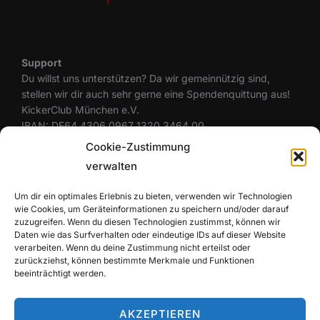
Support
Du willst uns unterstützen? Da wir gemeinnützig sind,
stellen wir dir auch sehr gerne eine Spendenquittung aus!
KickerClub München e.V.
IBAN: DE64 4306 0967 1320 3464 00
BIC: GENODEM1GLS
Cookie-Zustimmung
verwalten
Um dir ein optimales Erlebnis zu bieten, verwenden wir Technologien
Rechtliches
wie Cookies, um Geräteinformationen zu speichern und/oder darauf
Datenschutzerklärung
zuzugreifen. Wenn du diesen Technologien zustimmst, können wir
Cookie-Richtlinie (EU)
Daten wie das Surfverhalten oder eindeutige IDs auf dieser Website
Haftungsausschluss
verarbeiten. Wenn du deine Zustimmung nicht erteilst oder
zurückziehst, können bestimmte Merkmale und Funktionen
Impressum
beeinträchtigt werden.
AKZEPTIEREN