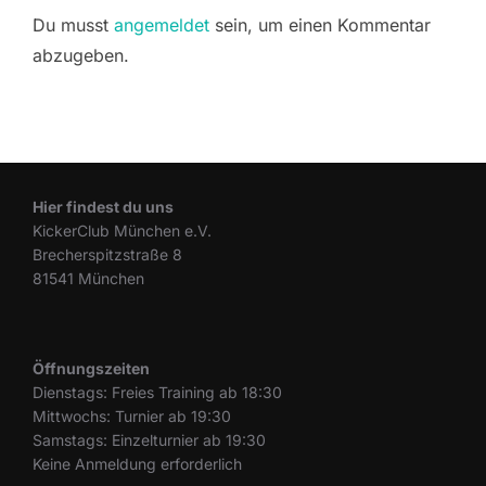
Du musst
angemeldet
sein, um einen Kommentar
abzugeben.
Hier findest du uns
KickerClub München e.V.
Brecherspitzstraße 8
81541 München
Öffnungszeiten
Dienstags: Freies Training ab 18:30
Mittwochs: Turnier ab 19:30
Samstags: Einzelturnier ab 19:30
Keine Anmeldung erforderlich