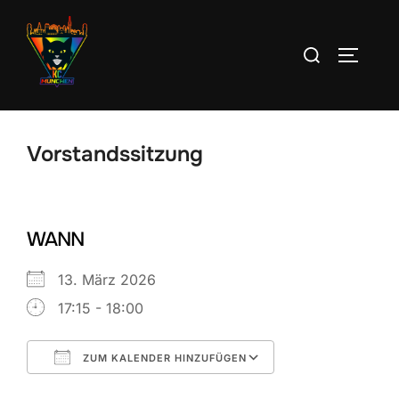
Zum
Inhalt
Suchen
SEITEN
springen
nach:
Vorstandssitzung
WANN
13. März 2026
17:15 - 18:00
ZUM KALENDER HINZUFÜGEN
ICS herunterladen
Google Kalend