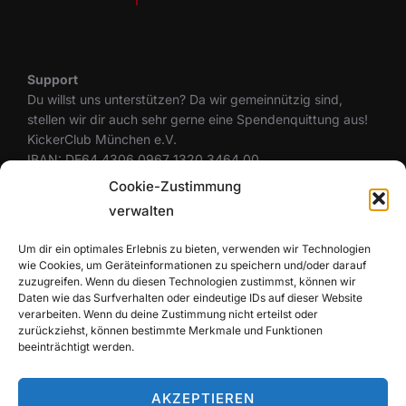
Support
Du willst uns unterstützen? Da wir gemeinnützig sind,
stellen wir dir auch sehr gerne eine Spendenquittung aus!
KickerClub München e.V.
IBAN: DE64 4306 0967 1320 3464 00
BIC: GENODEM1GLS
Cookie-Zustimmung
verwalten
Um dir ein optimales Erlebnis zu bieten, verwenden wir Technologien
Rechtliches
wie Cookies, um Geräteinformationen zu speichern und/oder darauf
Datenschutzerklärung
zuzugreifen. Wenn du diesen Technologien zustimmst, können wir
Cookie-Richtlinie (EU)
Daten wie das Surfverhalten oder eindeutige IDs auf dieser Website
Haftungsausschluss
verarbeiten. Wenn du deine Zustimmung nicht erteilst oder
zurückziehst, können bestimmte Merkmale und Funktionen
Impressum
beeinträchtigt werden.
AKZEPTIEREN