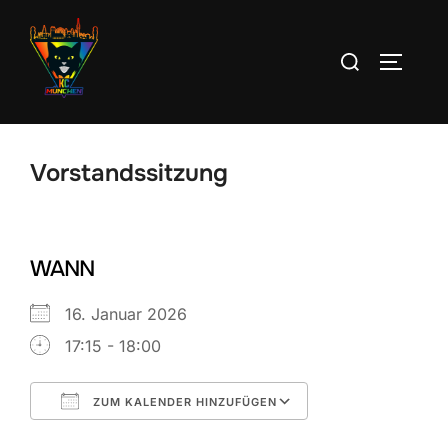
Zum
Inhalt
Suchen
SEITEN
springen
nach:
Vorstandssitzung
WANN
16. Januar 2026
17:15 - 18:00
ZUM KALENDER HINZUFÜGEN
ICS herunterladen
Google Kalend