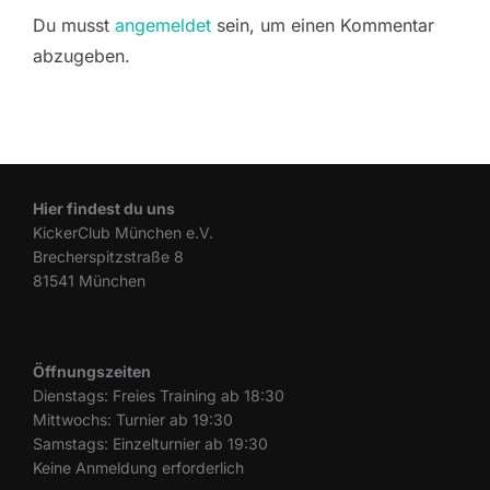
Du musst
angemeldet
sein, um einen Kommentar
abzugeben.
Hier findest du uns
KickerClub München e.V.
Brecherspitzstraße 8
81541 München
Öffnungszeiten
Dienstags: Freies Training ab 18:30
Mittwochs: Turnier ab 19:30
Samstags: Einzelturnier ab 19:30
Keine Anmeldung erforderlich