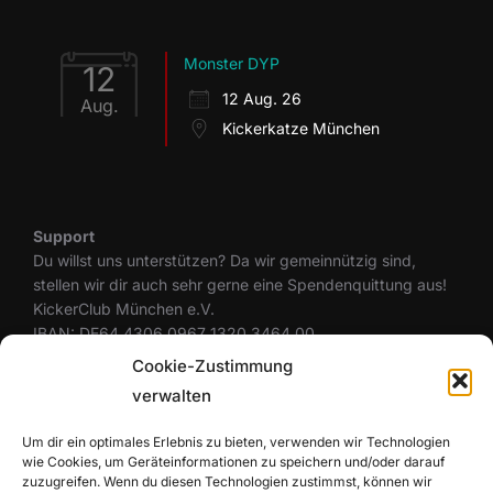
Monster DYP
12
12 Aug. 26
Aug.
Kickerkatze München
Support
Du willst uns unterstützen? Da wir gemeinnützig sind,
stellen wir dir auch sehr gerne eine Spendenquittung aus!
KickerClub München e.V.
IBAN: DE64 4306 0967 1320 3464 00
BIC: GENODEM1GLS
Cookie-Zustimmung
verwalten
Um dir ein optimales Erlebnis zu bieten, verwenden wir Technologien
Rechtliches
wie Cookies, um Geräteinformationen zu speichern und/oder darauf
Datenschutzerklärung
zuzugreifen. Wenn du diesen Technologien zustimmst, können wir