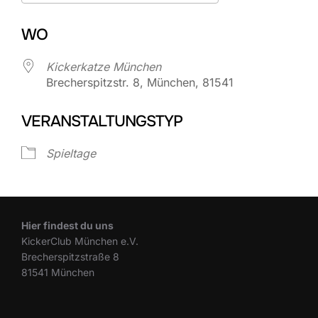
ICS herunterladen
Google Kalend
WO
Kickerkatze München
Brecherspitzstr. 8, München, 81541
VERANSTALTUNGSTYP
Spieltage
Hier findest du uns
KickerClub München e.V.
Brecherspitzstraße 8
81541 München