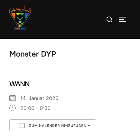
Zum
Inhalt
Suchen
SEITEN
springen
nach:
Monster DYP
WANN
14. Januar 2026
20:00 - 0:30
ZUM KALENDER HINZUFÜGEN
ICS herunterladen
Google Kalend