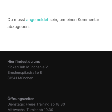
Du musst
angemeldet
sein, um einen Kommentar
abzugeben.
Hier findest du uns
KickerClub München e.V.
Brecherspitzstraße 8
81541 München
Öffnungszeiten
Dienstags: Freies Training ab 18:30
Mittwochs: Turnier ab 19:30