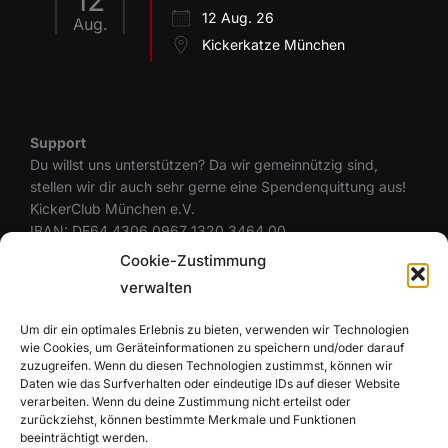
12
12 Aug. 26
Aug.
Kickerkatze München
Support
Du willst uns unterstützen? Da wir gemeinnützig sind,
stellen wir dir auch sehr gerne eine Spendenquittung aus!
KickerClub München e.V.
IBAN: DE64 4306 0967 1320 3464 00
BIC: GENODEM1GLS
Cookie-Zustimmung
verwalten
Um dir ein optimales Erlebnis zu bieten, verwenden wir Technologien
Rechtliches
wie Cookies, um Geräteinformationen zu speichern und/oder darauf
Datenschutzerklärung
zuzugreifen. Wenn du diesen Technologien zustimmst, können wir
Cookie-Richtlinie (EU)
Daten wie das Surfverhalten oder eindeutige IDs auf dieser Website
Haftungsausschluss
verarbeiten. Wenn du deine Zustimmung nicht erteilst oder
zurückziehst, können bestimmte Merkmale und Funktionen
Impressum
beeinträchtigt werden.