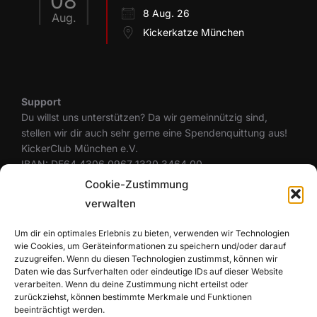
08
8 Aug. 26
Aug.
Kickerkatze München
Support
Du willst uns unterstützen? Da wir gemeinnützig sind,
stellen wir dir auch sehr gerne eine Spendenquittung aus!
KickerClub München e.V.
IBAN: DE64 4306 0967 1320 3464 00
BIC: GENODEM1GLS
Cookie-Zustimmung
verwalten
Um dir ein optimales Erlebnis zu bieten, verwenden wir Technologien
Rechtliches
wie Cookies, um Geräteinformationen zu speichern und/oder darauf
Datenschutzerklärung
zuzugreifen. Wenn du diesen Technologien zustimmst, können wir
Cookie-Richtlinie (EU)
Daten wie das Surfverhalten oder eindeutige IDs auf dieser Website
Haftungsausschluss
verarbeiten. Wenn du deine Zustimmung nicht erteilst oder
zurückziehst, können bestimmte Merkmale und Funktionen
Impressum
beeinträchtigt werden.