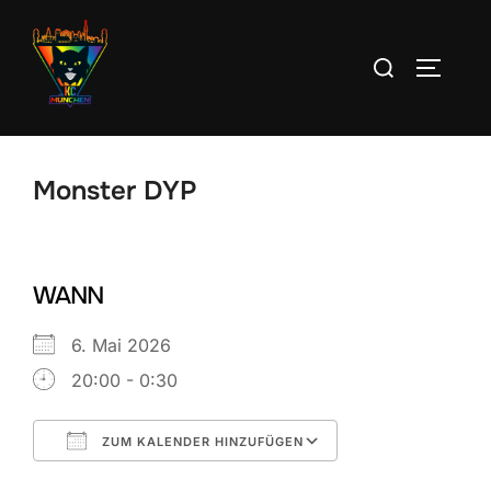
Zum
Inhalt
Suchen
SEITEN
springen
nach:
Monster DYP
WANN
6. Mai 2026
20:00 - 0:30
ZUM KALENDER HINZUFÜGEN
ICS herunterladen
Google Kalend