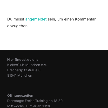
Du musst
angemeldet
sein, um einen Kommentar
abzugeben.
Hier findest du uns
KickerClub München e.V.
Brecherspitzstraße 8
81541 München
Öffnungszeiten
Dienstags: Freies Training ab 18:30
Mittwochs: Turnier ab 19:30