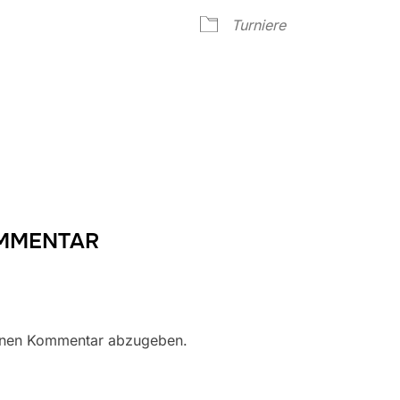
Google Kalender
iCalendar
Turniere
OMMENTAR
inen Kommentar abzugeben.