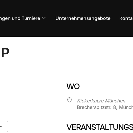
ngen und Turniere
Unternehmensangebote
Konta
YP
WO
Kickerkatze München
Brecherspitzstr. 8, Münc
VERANSTALTUNGS