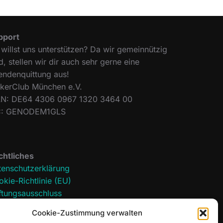
pport
willst uns unterstützen? Da wir gemeinnützig
d, stellen wir dir auch sehr gerne eine
endenquittung aus!
ckerClub München e.V.
AN: DE64 4306 0967 1320 3464 00
C: GENODEM1GLS
chtliches
tenschutzerklärung
kie-Richtlinie (EU)
ftungsausschluss
pressum
Cookie-Zustimmung verwalten