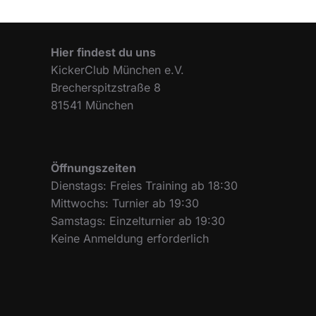
Hier findest du uns
KickerClub München e.V.
Brecherspitzstraße 8
81541 München
Öffnungszeiten
Dienstags: Freies Training ab 18:30
Mittwochs: Turnier ab 19:30
Samstags: Einzelturnier ab 19:30
Keine Anmeldung erforderlich