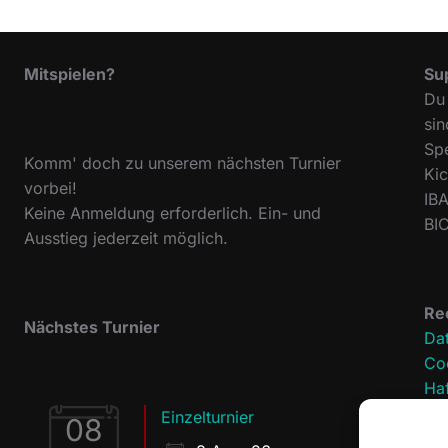
Mitspielen?
Su
Du 
sin
Sp
Komm' doch zu unserem nächsten Turnier
Ki
vorbei!
IB
Keine Anmeldung erforderlich. Ein- und
BI
Ausstieg jederzeit möglich.
Re
Nächstes Turnier
Da
Coo
Ha
Im
Einzelturnier
08