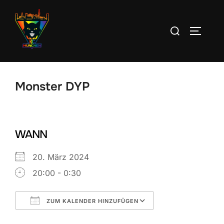
Zum
Inhalt
Suchen
SEITEN
springen
nach:
Monster DYP
WANN
20. März 2024
20:00 - 0:30
ZUM KALENDER HINZUFÜGEN
ICS herunterladen
Google Kalend