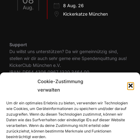
08
8 Aug. 26
Aug.
Kickerkatze München
Support
Du willst uns unterstützen? Da wir gemeinnützig sind,
stellen wir dir auch sehr gerne eine Spendenquittung aus!
KickerClub München e.V.
IBAN: DE64 4306 0967 1320 3464 00
BIC: GENODEM1GLS
Cookie-Zustimmung
verwalten
Um dir ein optimales Erlebnis zu bieten, verwenden wir Technologien
Rechtliches
wie Cookies, um Geräteinformationen zu speichern und/oder darauf
Datenschutzerklärung
zuzugreifen. Wenn du diesen Technologien zustimmst, können wir
Cookie-Richtlinie (EU)
Daten wie das Surfverhalten oder eindeutige IDs auf dieser Website
Haftungsausschluss
verarbeiten. Wenn du deine Zustimmung nicht erteilst oder
zurückziehst, können bestimmte Merkmale und Funktionen
Impressum
beeinträchtigt werden.