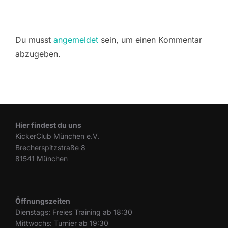
Du musst
angemeldet
sein, um einen Kommentar
abzugeben.
Hier findest du uns
KickerClub München e.V.
Brecherspitzstraße 8
81541 München
Öffnungszeiten
Dienstags: Freies Training ab 18:30
Mittwochs: Turnier ab 19:30