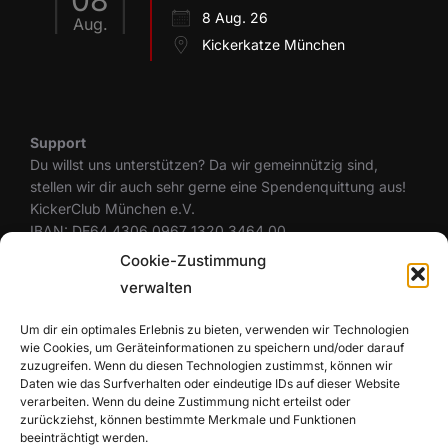
08
8 Aug. 26
Aug.
Kickerkatze München
Support
Du willst uns unterstützen? Da wir gemeinnützig sind,
stellen wir dir auch sehr gerne eine Spendenquittung aus!
KickerClub München e.V.
IBAN: DE64 4306 0967 1320 3464 00
BIC: GENODEM1GLS
Cookie-Zustimmung
verwalten
Um dir ein optimales Erlebnis zu bieten, verwenden wir Technologien
Rechtliches
wie Cookies, um Geräteinformationen zu speichern und/oder darauf
Datenschutzerklärung
zuzugreifen. Wenn du diesen Technologien zustimmst, können wir
Cookie-Richtlinie (EU)
Daten wie das Surfverhalten oder eindeutige IDs auf dieser Website
Haftungsausschluss
verarbeiten. Wenn du deine Zustimmung nicht erteilst oder
zurückziehst, können bestimmte Merkmale und Funktionen
Impressum
beeinträchtigt werden.