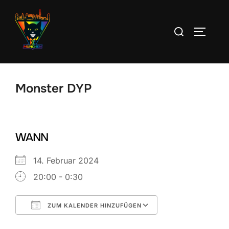
Zum
Inhalt
Suchen
SEITEN
springen
nach:
Monster DYP
WANN
14. Februar 2024
20:00 - 0:30
ZUM KALENDER HINZUFÜGEN
ICS herunterladen
Google Kalend