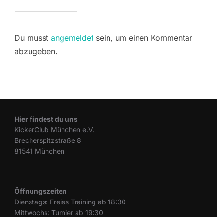
Du musst
angemeldet
sein, um einen Kommentar
abzugeben.
Hier findest du uns
KickerClub München e.V.
Brecherspitzstraße 8
81541 München
Öffnungszeiten
Dienstags: Freies Training ab 18:30
Mittwochs: Turnier ab 19:30