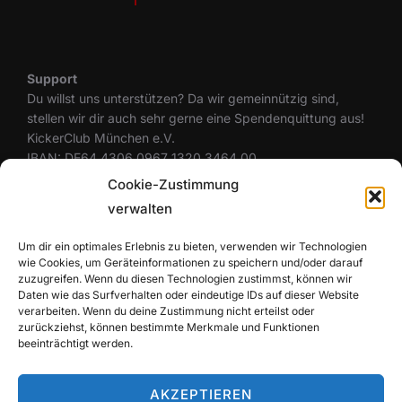
Support
Du willst uns unterstützen? Da wir gemeinnützig sind,
stellen wir dir auch sehr gerne eine Spendenquittung aus!
KickerClub München e.V.
IBAN: DE64 4306 0967 1320 3464 00
BIC: GENODEM1GLS
Cookie-Zustimmung
verwalten
Um dir ein optimales Erlebnis zu bieten, verwenden wir Technologien
Rechtliches
wie Cookies, um Geräteinformationen zu speichern und/oder darauf
Datenschutzerklärung
zuzugreifen. Wenn du diesen Technologien zustimmst, können wir
Cookie-Richtlinie (EU)
Daten wie das Surfverhalten oder eindeutige IDs auf dieser Website
Haftungsausschluss
verarbeiten. Wenn du deine Zustimmung nicht erteilst oder
zurückziehst, können bestimmte Merkmale und Funktionen
Impressum
beeinträchtigt werden.
AKZEPTIEREN