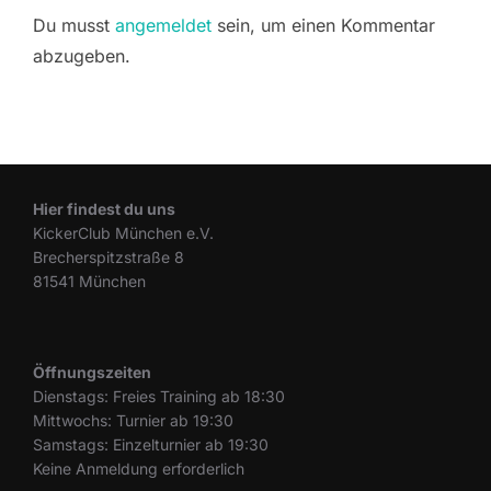
Du musst
angemeldet
sein, um einen Kommentar
abzugeben.
Hier findest du uns
KickerClub München e.V.
Brecherspitzstraße 8
81541 München
Öffnungszeiten
Dienstags: Freies Training ab 18:30
Mittwochs: Turnier ab 19:30
Samstags: Einzelturnier ab 19:30
Keine Anmeldung erforderlich