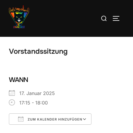
Zum
Inhalt
Suchen
SEITEN
springen
nach:
Vorstandssitzung
WANN
17. Januar 2025
17:15 - 18:00
ZUM KALENDER HINZUFÜGEN
ICS herunterladen
Google Kalend