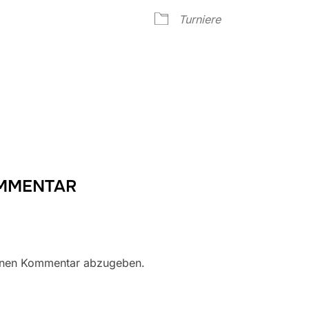
Google Kalender
iCalendar
Turniere
OMMENTAR
inen Kommentar abzugeben.