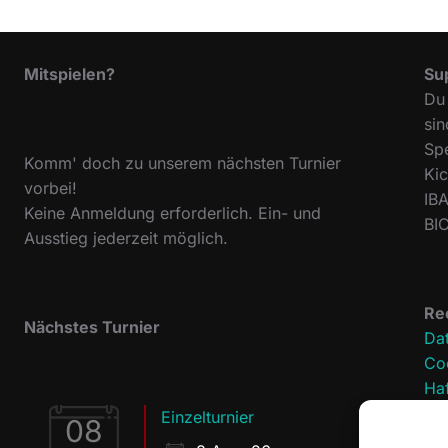
Mitspielen?
Su
Du 
sin
Sp
Komm' doch zu unserem nächsten Turnier
Ki
vorbei!
IB
Keine Anmeldung erforderlich. Ein- und
BI
Ausstieg jederzeit möglich.
Re
Nächstes Turnier
Da
Coo
Ha
Im
Einzelturnier
08