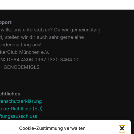
pport
willst uns unterstützen? Da wir gemeinnützig
d, stellen wir dir auch sehr gerne eine
endenquittung aus!
ckerClub München e.V.
AN: DE64 4306 0967 1320 3464 00
C: GENODEM1GLS
chtliches
tenschutzerklärung
kie-Richtlinie (EU)
ftungsausschluss
pressum
Cookie-Zustimmung verwalten