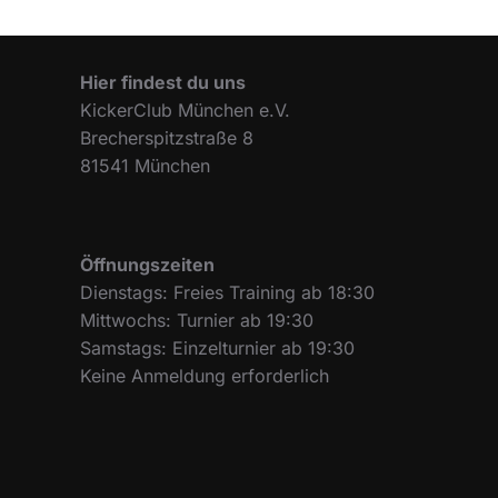
Hier findest du uns
KickerClub München e.V.
Brecherspitzstraße 8
81541 München
Öffnungszeiten
Dienstags: Freies Training ab 18:30
Mittwochs: Turnier ab 19:30
Samstags: Einzelturnier ab 19:30
Keine Anmeldung erforderlich