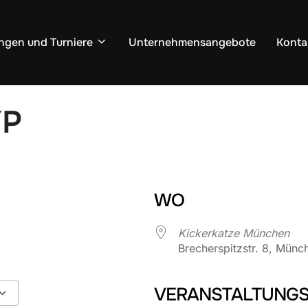
ngen und Turniere
Unternehmensangebote
Konta
YP
WO
Kickerkatze München
Brecherspitzstr. 8, Münc
VERANSTALTUNGS