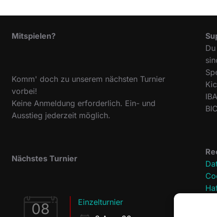
Mitspielen?
Su
Du 
sin
Sp
Komm' doch zu unserem nächsten Turnier
Ki
vorbei!
IB
Keine Anmeldung erforderlich. Ein- und
BI
Ausstieg jederzeit möglich.
Re
Nächstes Turnier
Da
Coo
Ha
Im
Einzelturnier
08