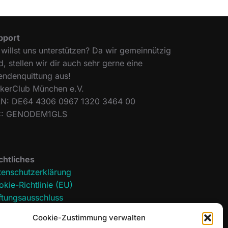
pport
willst uns unterstützen? Da wir gemeinnützig
d, stellen wir dir auch sehr gerne eine
endenquittung aus!
ckerClub München e.V.
AN: DE64 4306 0967 1320 3464 00
C: GENODEM1GLS
chtliches
tenschutzerklärung
kie-Richtlinie (EU)
ftungsausschluss
pressum
Cookie-Zustimmung verwalten