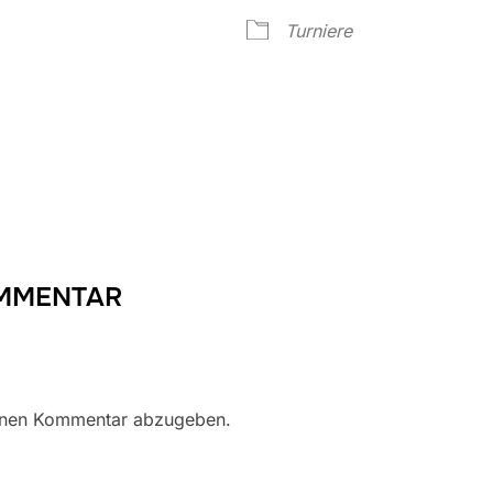
Google Kalender
iCalendar
Turniere
OMMENTAR
inen Kommentar abzugeben.