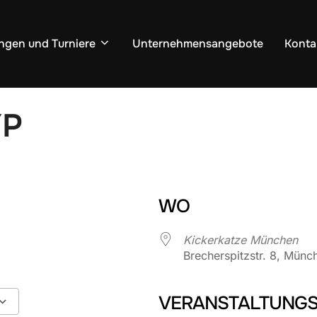
ngen und Turniere
Unternehmensangebote
Konta
YP
WO
Kickerkatze München
Brecherspitzstr. 8, Münc
VERANSTALTUNGS