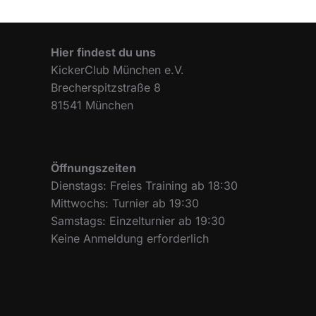
Hier findest du uns
KickerClub München e.V.
Brecherspitzstraße 8
81541 München
Öffnungszeiten
Dienstags: Freies Training ab 18:30
Mittwochs: Turnier ab 19:30
Samstags: Einzelturnier ab 19:30
Keine Anmeldung erforderlich