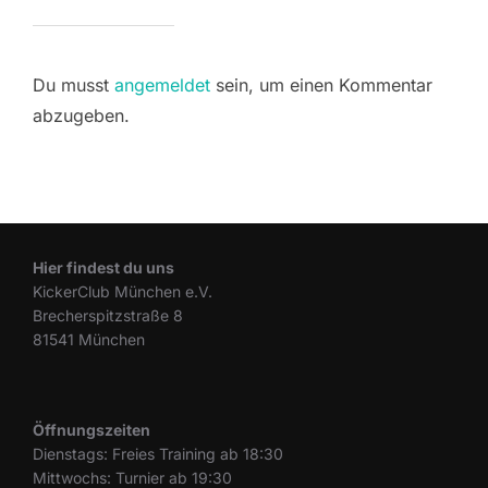
Du musst
angemeldet
sein, um einen Kommentar
abzugeben.
Hier findest du uns
KickerClub München e.V.
Brecherspitzstraße 8
81541 München
Öffnungszeiten
Dienstags: Freies Training ab 18:30
Mittwochs: Turnier ab 19:30