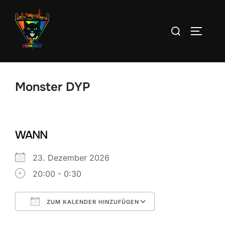
Zum
Inhalt
Suchen
SEITEN
springen
nach:
Monster DYP
WANN
23. Dezember 2026
20:00 - 0:30
ZUM KALENDER HINZUFÜGEN
ICS herunterladen
Google Kalend