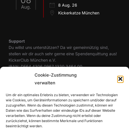
08
8 Aug. 26
Aug.
Kickerkatze München
Support
Du willst uns unterstützen? Da wir gemeinnützig sind,
stellen wir dir auch sehr gerne eine Spendenquittung aus!
KickerClub München e.V.
IBAN: DE64 4306 0967 1320 3464 00
BIC: GENODEM1GLS
Cookie-Zustimmung
verwalten
Um dir ein optimales Erlebnis zu bieten, verwenden wir Technologien
Rechtliches
wie Cookies, um Geräteinformationen zu speichern und/oder darauf
Datenschutzerklärung
zuzugreifen. Wenn du diesen Technologien zustimmst, können wir
Cookie-Richtlinie (EU)
Daten wie das Surfverhalten oder eindeutige IDs auf dieser Website
Haftungsausschluss
verarbeiten. Wenn du deine Zustimmung nicht erteilst oder
zurückziehst, können bestimmte Merkmale und Funktionen
Impressum
beeinträchtigt werden.