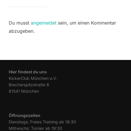
Du musst
angemeldet
sein, um einen Kommentar
abzugeben.
Hier findest du uns
KickerClub München e.V.
Brecherspitzstraße 8
81541 München
Öffnungszeiten
Dienstags: Freies Training ab 18:30
Mittwochs: Turnier ab 19:30