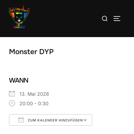
Zum
Inhalt
Suchen
SEITEN
springen
nach:
Monster DYP
WANN
13. Mai 2026
20:00 - 0:30
ZUM KALENDER HINZUFÜGEN
ICS herunterladen
Google Kalend