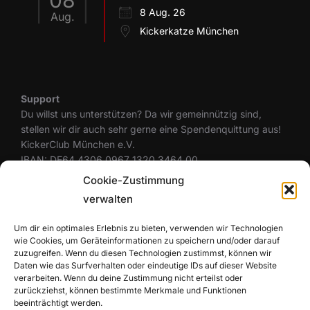
08
8 Aug. 26
Aug.
Kickerkatze München
Support
Du willst uns unterstützen? Da wir gemeinnützig sind,
stellen wir dir auch sehr gerne eine Spendenquittung aus!
KickerClub München e.V.
IBAN: DE64 4306 0967 1320 3464 00
BIC: GENODEM1GLS
Cookie-Zustimmung
verwalten
Um dir ein optimales Erlebnis zu bieten, verwenden wir Technologien
Rechtliches
wie Cookies, um Geräteinformationen zu speichern und/oder darauf
Datenschutzerklärung
zuzugreifen. Wenn du diesen Technologien zustimmst, können wir
Cookie-Richtlinie (EU)
Daten wie das Surfverhalten oder eindeutige IDs auf dieser Website
Haftungsausschluss
verarbeiten. Wenn du deine Zustimmung nicht erteilst oder
zurückziehst, können bestimmte Merkmale und Funktionen
Impressum
beeinträchtigt werden.