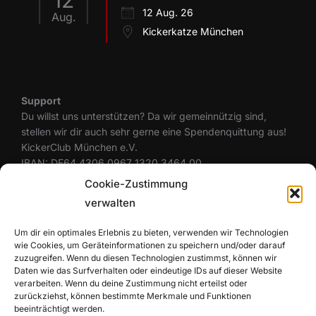
12
12 Aug. 26
Aug.
Kickerkatze München
Support
Du willst uns unterstützen? Da wir gemeinnützig sind,
stellen wir dir auch sehr gerne eine Spendenquittung aus!
KickerClub München e.V.
IBAN: DE64 4306 0967 1320 3464 00
BIC: GENODEM1GLS
Cookie-Zustimmung
verwalten
Um dir ein optimales Erlebnis zu bieten, verwenden wir Technologien
Rechtliches
wie Cookies, um Geräteinformationen zu speichern und/oder darauf
Datenschutzerklärung
zuzugreifen. Wenn du diesen Technologien zustimmst, können wir
Cookie-Richtlinie (EU)
Daten wie das Surfverhalten oder eindeutige IDs auf dieser Website
Haftungsausschluss
verarbeiten. Wenn du deine Zustimmung nicht erteilst oder
zurückziehst, können bestimmte Merkmale und Funktionen
Impressum
beeinträchtigt werden.