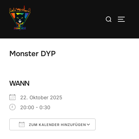
Zum
Inhalt
Suchen
SEITEN
springen
nach:
Monster DYP
WANN
22. Oktober 2025
20:00 - 0:30
ZUM KALENDER HINZUFÜGEN
ICS herunterladen
Google Kalend