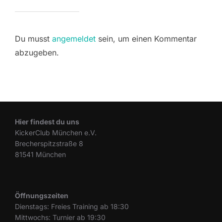
Du musst
angemeldet
sein, um einen Kommentar
abzugeben.
Hier findest du uns
KickerClub München e.V.
Brecherspitzstraße 8
81541 München
Öffnungszeiten
Dienstags: Freies Training ab 18:30
Mittwochs: Turnier ab 19:30