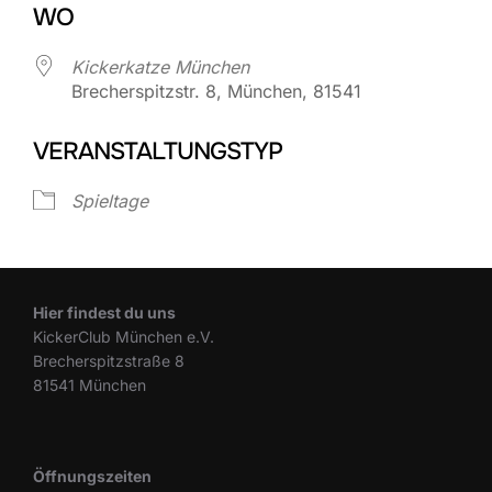
WO
Kickerkatze München
Brecherspitzstr. 8, München, 81541
VERANSTALTUNGSTYP
Spieltage
Hier findest du uns
KickerClub München e.V.
Brecherspitzstraße 8
81541 München
Öffnungszeiten