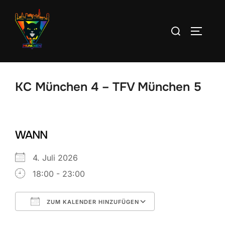
Zum
Inhalt
Suchen
SEITEN
springen
nach:
KC München 4 – TFV München 5
WANN
4. Juli 2026
18:00 - 23:00
ZUM KALENDER HINZUFÜGEN
ICS herunterladen
Google Kalend