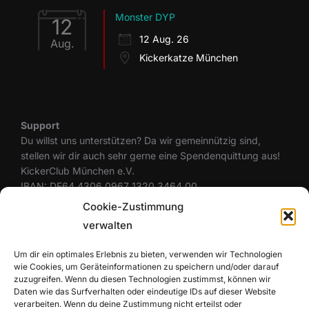
Monster DYP
12
12 Aug. 26
Aug.
Kickerkatze München
Support
Du willst uns unterstützen? Da wir gemeinnützig sind,
stellen wir dir auch sehr gerne eine Spendenquittung aus!
KickerClub München e.V.
IBAN: DE64 4306 0967 1320 3464 00
BIC: GENODEM1GLS
Cookie-Zustimmung
verwalten
Um dir ein optimales Erlebnis zu bieten, verwenden wir Technologien
Rechtliches
wie Cookies, um Geräteinformationen zu speichern und/oder darauf
Datenschutzerklärung
zuzugreifen. Wenn du diesen Technologien zustimmst, können wir
Cookie-Richtlinie (EU)
Daten wie das Surfverhalten oder eindeutige IDs auf dieser Website
Haftungsausschluss
verarbeiten. Wenn du deine Zustimmung nicht erteilst oder