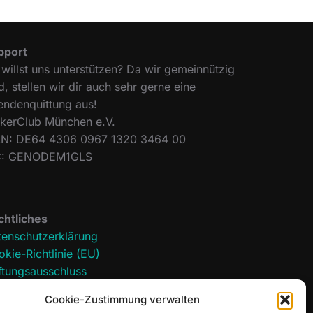
pport
willst uns unterstützen? Da wir gemeinnützig
d, stellen wir dir auch sehr gerne eine
endenquittung aus!
ckerClub München e.V.
AN: DE64 4306 0967 1320 3464 00
C: GENODEM1GLS
chtliches
tenschutzerklärung
kie-Richtlinie (EU)
ftungsausschluss
pressum
Cookie-Zustimmung verwalten