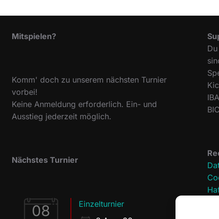
Mitspielen?
Su
Du 
sin
Sp
Komm' doch zu unserem nächsten Turnier
Ki
vorbei!
IB
Keine Anmeldung erforderlich. Ein- und
BI
Ausstieg jederzeit möglich.
Re
Nächstes Turnier
Da
Coo
Ha
Im
Einzelturnier
08