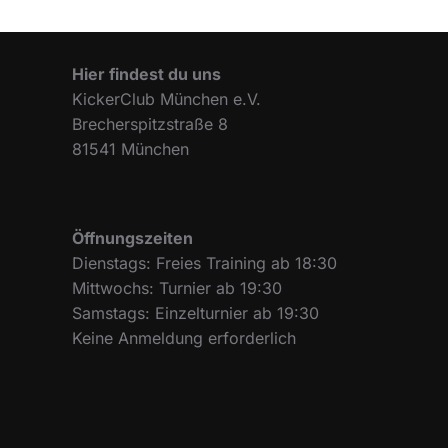
Hier findest du uns
KickerClub München e.V.
Brecherspitzstraße 8
81541 München
Öffnungszeiten
Dienstags: Freies Training ab 18:30
Mittwochs: Turnier ab 19:30
Samstags: Einzelturnier ab 19:30
Keine Anmeldung erforderlich