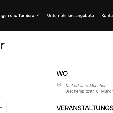
ngen und Turniere
Unternehmensangebote
Konta
r
WO
Kickerkatze München
Brecherspitzstr. 8, Münc
VERANSTALTUNGS