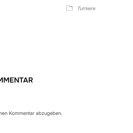
Google Kalender
iCalendar
Turniere
OMMENTAR
inen Kommentar abzugeben.