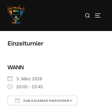
Zum
Inhalt
Suchen
SEITEN
springen
nach:
Einzelturnier
WANN
3. März 2029
20:00 - 23:45
ZUM KALENDER HINZUFÜGEN
ICS herunterladen
Google Kalend