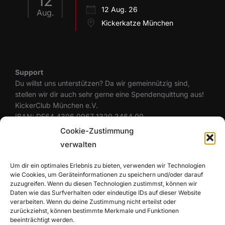
12
12 Aug. 26
Aug.
Kickerkatze München
Support
Du willst uns unterstützen? Da wir gemeinnützig sind,
stellen wir dir auch sehr gerne eine Spendenquittung aus!
KickerClub München e.V.
IBAN: DE64 4306 0967 1320 3464 00
BIC: GENODEM1GLS
Cookie-Zustimmung
verwalten
Um dir ein optimales Erlebnis zu bieten, verwenden wir Technologien
Rechtliches
wie Cookies, um Geräteinformationen zu speichern und/oder darauf
Datenschutzerklärung
zuzugreifen. Wenn du diesen Technologien zustimmst, können wir
Cookie-Richtlinie (EU)
Daten wie das Surfverhalten oder eindeutige IDs auf dieser Website
Haftungsausschluss
verarbeiten. Wenn du deine Zustimmung nicht erteilst oder
zurückziehst, können bestimmte Merkmale und Funktionen
Impressum
beeinträchtigt werden.