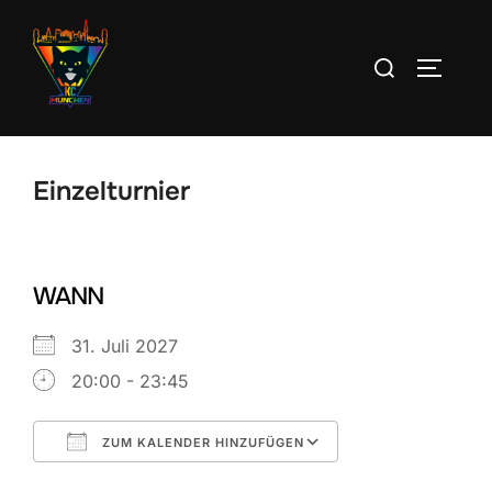
Zum
Inhalt
Suchen
SEITEN
springen
nach:
Einzelturnier
WANN
31. Juli 2027
20:00 - 23:45
ZUM KALENDER HINZUFÜGEN
ICS herunterladen
Google Kalend