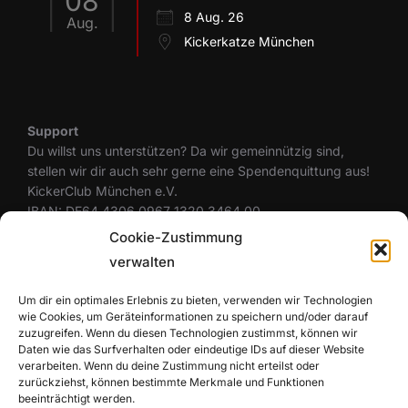
08
8 Aug. 26
Aug.
Kickerkatze München
Support
Du willst uns unterstützen? Da wir gemeinnützig sind,
stellen wir dir auch sehr gerne eine Spendenquittung aus!
KickerClub München e.V.
IBAN: DE64 4306 0967 1320 3464 00
BIC: GENODEM1GLS
Cookie-Zustimmung
verwalten
Um dir ein optimales Erlebnis zu bieten, verwenden wir Technologien
Rechtliches
wie Cookies, um Geräteinformationen zu speichern und/oder darauf
Datenschutzerklärung
zuzugreifen. Wenn du diesen Technologien zustimmst, können wir
Cookie-Richtlinie (EU)
Daten wie das Surfverhalten oder eindeutige IDs auf dieser Website
Haftungsausschluss
verarbeiten. Wenn du deine Zustimmung nicht erteilst oder
zurückziehst, können bestimmte Merkmale und Funktionen
Impressum
beeinträchtigt werden.