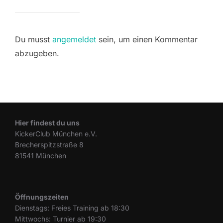
Du musst
angemeldet
sein, um einen Kommentar
abzugeben.
Hier findest du uns
KickerClub München e.V.
Brecherspitzstraße 8
81541 München
Öffnungszeiten
Dienstags: Freies Training ab 18:30
Mittwochs: Turnier ab 19:30