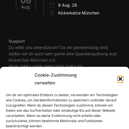
08
8 Aug. 26
Aug.
Kickerkatze München
Support
Du willst uns unterstützen? Da wir gemeinnützig sind,
stellen wir dir auch sehr gerne eine Spendenquittung aus!
KickerClub München e.V.
IBAN: DE64 4306 0967 1320 3464 00
BIC: GENODEM1GLS
Cookie-Zustimmung
verwalten
Um dir ein optimales Erlebnis zu bieten, verwenden wir Technologien
Rechtliches
wie Cookies, um Geräteinformationen zu speichern und/oder darauf
Datenschutzerklärung
zuzugreifen. Wenn du diesen Technologien zustimmst, können wir
Cookie-Richtlinie (EU)
Daten wie das Surfverhalten oder eindeutige IDs auf dieser Website
Haftungsausschluss
verarbeiten. Wenn du deine Zustimmung nicht erteilst oder
zurückziehst, können bestimmte Merkmale und Funktionen
Impressum
beeinträchtigt werden.