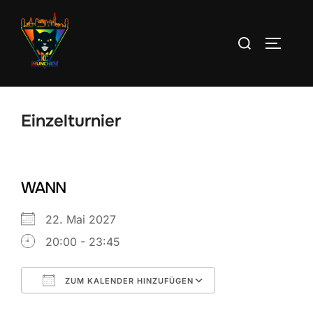
Zum
Inhalt
Suchen
SEITEN
springen
nach:
Einzelturnier
WANN
22. Mai 2027
20:00 - 23:45
ZUM KALENDER HINZUFÜGEN
ICS herunterladen
Google Kalend