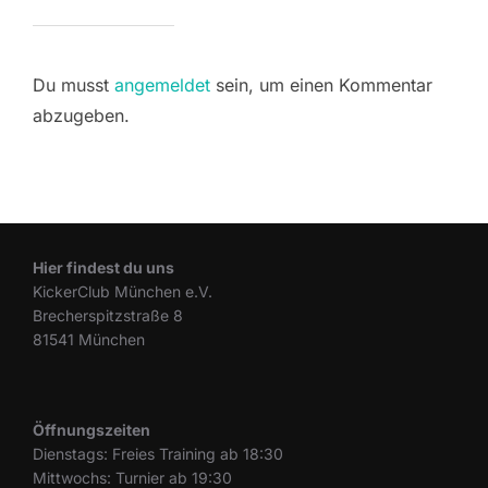
Du musst
angemeldet
sein, um einen Kommentar
abzugeben.
Hier findest du uns
KickerClub München e.V.
Brecherspitzstraße 8
81541 München
Öffnungszeiten
Dienstags: Freies Training ab 18:30
Mittwochs: Turnier ab 19:30