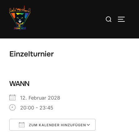
Zum
Inhalt
Suchen
SEITEN
springen
nach:
Einzelturnier
WANN
12. Februar 2028
20:00 - 23:45
ZUM KALENDER HINZUFÜGEN
ICS herunterladen
Google Kalend