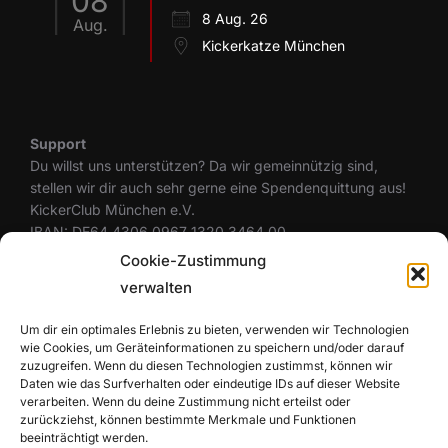
08
8 Aug. 26
Aug.
Kickerkatze München
Support
Du willst uns unterstützen? Da wir gemeinnützig sind,
stellen wir dir auch sehr gerne eine Spendenquittung aus!
KickerClub München e.V.
IBAN: DE64 4306 0967 1320 3464 00
BIC: GENODEM1GLS
Cookie-Zustimmung
verwalten
Um dir ein optimales Erlebnis zu bieten, verwenden wir Technologien
Rechtliches
wie Cookies, um Geräteinformationen zu speichern und/oder darauf
Datenschutzerklärung
zuzugreifen. Wenn du diesen Technologien zustimmst, können wir
Cookie-Richtlinie (EU)
Daten wie das Surfverhalten oder eindeutige IDs auf dieser Website
Haftungsausschluss
verarbeiten. Wenn du deine Zustimmung nicht erteilst oder
zurückziehst, können bestimmte Merkmale und Funktionen
Impressum
beeinträchtigt werden.