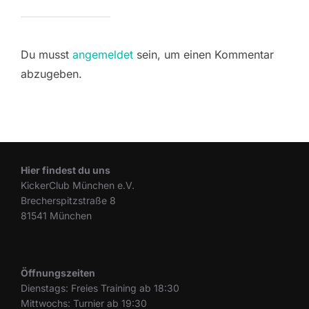
Du musst
angemeldet
sein, um einen Kommentar
abzugeben.
Hier findest du uns
KickerClub München e.V.
Brecherspitzstraße 8
81541 München
Öffnungszeiten
Dienstags: Freies Training ab 18:30
Mittwochs: Turnier ab 19:30