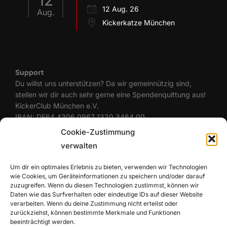
12
12 Aug. 26
Aug.
Kickerkatze München
Support
Du willst uns unterstützen? Da wir gemeinnützig sind,
stellen wir dir auch sehr gerne eine Spendenquittung aus!
KickerClub München e.V.
IBAN: DE64 4306 0967 1320 3464 00
BIC: GENODEM1GLS
Cookie-Zustimmung
verwalten
Um dir ein optimales Erlebnis zu bieten, verwenden wir Technologien
Rechtliches
wie Cookies, um Geräteinformationen zu speichern und/oder darauf
Datenschutzerklärung
zuzugreifen. Wenn du diesen Technologien zustimmst, können wir
Cookie-Richtlinie (EU)
Daten wie das Surfverhalten oder eindeutige IDs auf dieser Website
Haftungsausschluss
verarbeiten. Wenn du deine Zustimmung nicht erteilst oder
zurückziehst, können bestimmte Merkmale und Funktionen
Impressum
beeinträchtigt werden.