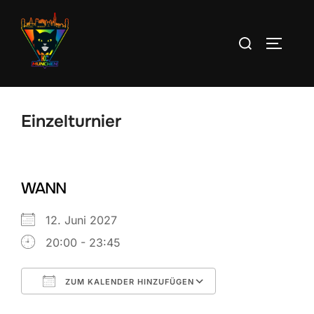
Zum
Inhalt
Suchen
SEITEN
springen
nach:
Einzelturnier
WANN
12. Juni 2027
20:00 - 23:45
ZUM KALENDER HINZUFÜGEN
ICS herunterladen
Google Kalend