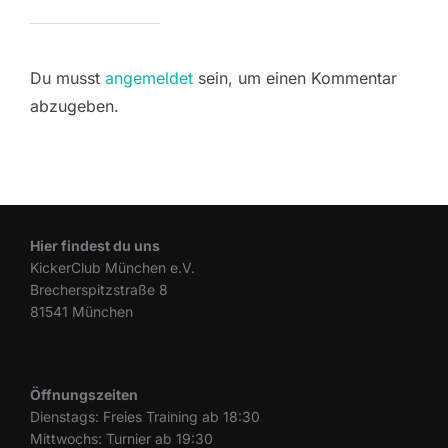
Du musst
angemeldet
sein, um einen Kommentar
abzugeben.
Hier findest du uns
KickerClub München e.V.
Brecherspitzstraße 8
81541 München
Öffnungszeiten
Dienstags: Freies Training ab 18:30
Mittwochs: Turnier ab 19:30